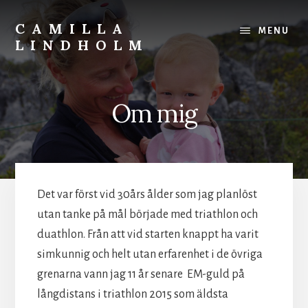
Skip
Skip
to
to
CAMILLA
MENU
content
footer
LINDHOLM
Draken
lyfter
i
Om mig
motvind
Det var först vid 30års ålder som jag planlöst
utan tanke på mål började med triathlon och
duathlon. Från att vid starten knappt ha varit
simkunnig och helt utan erfarenhet i de övriga
grenarna vann jag 11 år senare EM-guld på
långdistans i triathlon 2015 som äldsta