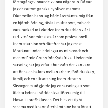
förstagångsvinnande kvinna någonsin. Då var
jag dessutom ganska nybliven mamma.
Däremellan hann jag både återhämta mig från
en hjärnblödning, tävla i multisport, mtb och
vara rankad 1a i världen inom duathlon 2 år i
rad. 2018 var mitt sista år som professionell
inom triathlon och därefter har jag mest
löptränat under ledningar av min coach och
mentor Ernie Gruhn från Sydafrika. Under min
satsning har jag erfarit hur svårt det kan vara
att finna en balans mellan arbete, föräldraskap,
familj och en elitsatsning inom idrotten.
Säsongen 2018 gjorde jag en satsning att som
äldsta kvinna i världen kvalificera mig till
Hawaii i proffsklassen. Det blev ett tight
schema med knapp återhämtning bara för att