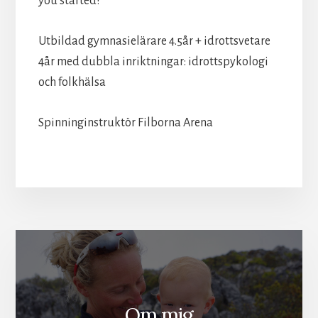
you started!
Utbildad gymnasielärare 4.5år + idrottsvetare
4år med dubbla inriktningar: idrottspykologi
och folkhälsa
Spinninginstruktör Filborna Arena
Om mig